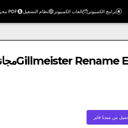
برامج الكمبيوتر
العاب الكمبيوتر
نظام التشغيل
PDF محرر
تحميل برنامج meister Rename Expert 5.21.7
ميل من ميديا ​​فاير