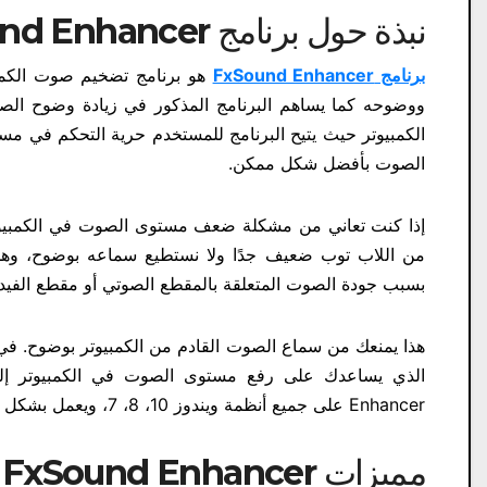
نبذة حول برنامج FxSound Enhancer:
برنامج FxSound Enhancer
هو برنامج تضخيم صوت الكمب
ووضوحه كما يساهم البرنامج المذكور في زيادة وضوح ا
الكمبيوتر حيث يتيح البرنامج للمستخدم حرية التحكم في 
الصوت بأفضل شكل ممكن.
إذا كنت تعاني من مشكلة ضعف مستوى الصوت في الكمبيوتر
من اللاب توب ضعيف جدًا ولا نستطيع سماعه بوضوح، وه
بسبب جودة الصوت المتعلقة بالمقطع الصوتي أو مقطع الفيد
Enhancer على جميع أنظمة ويندوز 10، 8، 7، ويعمل بشكل تلقائي عند تشغيل الكمبيوتر وفتح أي مقطع صوتي أو فيديو على الجهاز.
مميزات FxSound Enhancer للكمبيوتر: