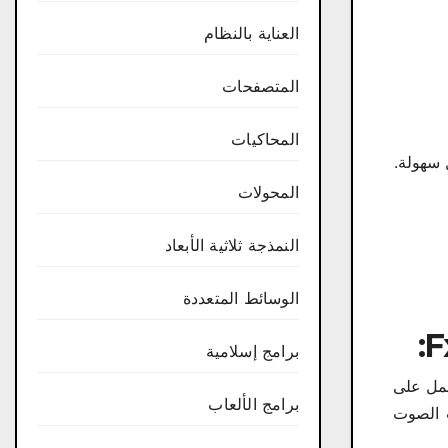
العناية بالنظام
المتصفحات
المحاكيات
المحولات
النمذجة ثلاثية الأبعاد
الوسائط المتعددة
برامج إسلامية
لي الثمن أو رخيص الثمن، فبرنامج FxSound Enhancer سيعمل على
برامج الألعاب
ت الصوت