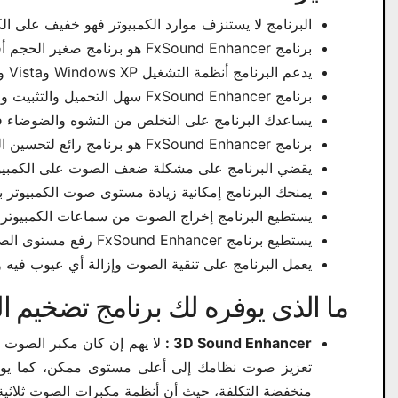
البرنامج لا يستنزف موارد الكمبيوتر فهو خفيف على الك
برنامج FxSound Enhancer هو برنامج صغير الحجم أقل من 4 ميجا بايت.
يدعم البرنامج أنظمة التشغيل Windows XP وVista وWindows 7 و8 و10 ويدعم نواة 64 بت و32 بت.
برنامج FxSound Enhancer سهل التحميل والتثبيت والفتح على الكمبيوتر.
يساعدك البرنامج على التخلص من التشوه والضوضاء ف
برنامج FxSound Enhancer هو برنامج رائع لتحسين الصوت بواجهة سهلة وبديهية تساعدك على إنشاء الصوت المناسب بكل سهولة.
يقضي البرنامج على مشكلة ضعف الصوت على الكمبيوت
يمنحك البرنامج إمكانية زيادة مستوى صوت الكمبيوتر 
يستطيع البرنامج إخراج الصوت من سماعات الكمبيوتر ب
يستطيع برنامج FxSound Enhancer رفع مستوى الصوت على الكمبيوتر المحمول.
يعمل البرنامج على تنقية الصوت وإزالة أي عيوب فيه 
ما الذى يوفره لك برنامج تضخيم الصوت المجان
3D Sound Enhancer :
تعزيز صوت نظامك إلى أعلى مستوى ممكن، كما يوفر ل
منخفضة التكلفة، حيث أن أنظمة مكبرات الصوت ثلاثية ا