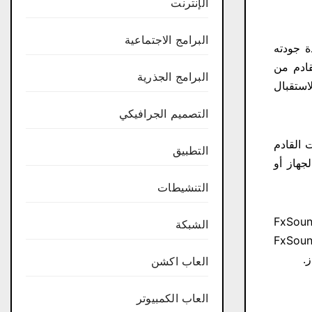
الإنترنت
البرامج الاجتماعية
 جودته
ادم من
البرامج الجذرية
استقبال
التصميم الجرافيكي
 القادم
التطبيق
هاز أو
التنشيطات
يل برنامج رفع الصوت للكمبيوتر FxSound Enhancer
الشبكة
ع مستوى الصوت في الكمبيوتر إلى المستوى الذي تريده بضغطة زر واحدة فقط، يعمل برنامج FxSound
العاب اكشن
العاب الكمبيوتر