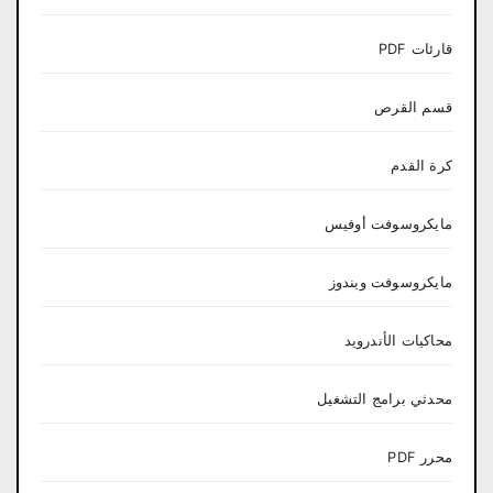
قارئات PDF
قسم القرص
كرة القدم
مايكروسوفت أوفيس
مايكروسوفت ويندوز
محاكيات الأندرويد
محدثي برامج التشغيل
محرر PDF