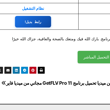
نظام التشغيل
رابط بديل!
نامج. بارك الله فيك ومتعك بالصحة والعافية، جزاك الله خيرًا
التحميل المباشر
FileZill مجاني من ميديا ​​
تحميل برنامج GetFLV Pro 11 مجاني من ميديا ​​فاير