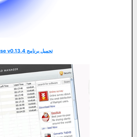
تحميل برنامج Coder OSSEnterprise v0.13.4 مجاني من ميديا ​​فاير