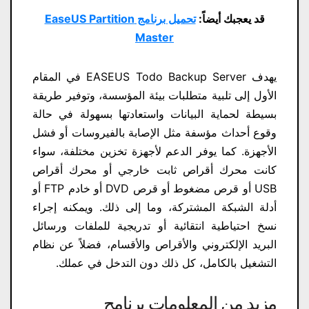
قد يعجبك أيضاً:
تحميل برنامج EaseUS Partition
Master
يهدف EASEUS Todo Backup Server في المقام
الأول إلى تلبية متطلبات بيئة المؤسسة، وتوفير طريقة
بسيطة لحماية البيانات واستعادتها بسهولة في حالة
وقوع أحداث مؤسفة مثل الإصابة بالفيروسات أو فشل
الأجهزة. كما يوفر الدعم لأجهزة تخزين مختلفة، سواء
كانت محرك أقراص ثابت خارجي أو محرك أقراص
USB أو قرص مضغوط أو قرص DVD أو خادم FTP أو
أدلة الشبكة المشتركة، وما إلى ذلك. ويمكنه إجراء
نسخ احتياطية انتقائية أو تدريجية للملفات ورسائل
البريد الإلكتروني والأقراص والأقسام، فضلاً عن نظام
التشغيل بالكامل، كل ذلك دون التدخل في عملك.
مزيد من المعلومات برنامج