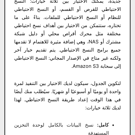
جديدة، يمكنك الاختيار بين ثلاثة خيارات: النسخ
الاحتياطي للقرص أو القسم، أو النسخ الاحتياطي
للنظام أو النسخ الاحتياطي للملفات. بناءً على ما
تختاره، ستتمكن من الاختيار بين أهداف نسخ احتياطي
مختلفة مثل محرك أقراص محلي أو دليل شبكة
مشترك أو NAS، وهي إضافة مثيرة للاهتمام لا تقدمها
جميع برامج النسخ الاحتياطي. يتم تقديم خيار آخر
ولكنه غير متاح في الإصدار المجاني: النسخ الاحتياطي
إلى سحابة Amazon S3.
لتكوين الجدول، سيكون لديك الاختيار بين التنفيذ لمرة
واحدة أو يوميًا أو أسبوعيًا أو شهريًا. سيُطلب منك أيضًا
في هذا الوقت إعداد طريقة النسخ الاحتياطي. لهذا
لديك ثلاثة خيارات:
كامل:
نسخ البيانات بالكامل لوحدة التخزين
المستهدفة