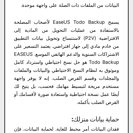
البيانات من الملفات ذات الصلة على واجهة موحدة.
يسمح EaseUS Todo Backup لأصحاب المصلحة
بالاستفادة من عمليات التحويل من المادية إلى
الافتراضية (P2V) لاستنساخ وتحويل بيانات التطبيق
من خادم مادي إلى جهاز افتراضي. يعتمد التسعير على
الاشتراكات السنوية والدعم الهاتفي الموسع. EASEUS
Todo Backup هو حل نسخ احتياطي واسترداد كامل
وموثوق به لنظام النسخ الاحتياطي والبيانات والملفات
والمجلدات وقسم القرص الصلب. إنه لا يوفر واجهة
مستخدم مريحة لتبسيط مهامك فحسب، بل يتيح لك
أيضًا عمل نسخة احتياطية واستعادة صورة لأقسامك أو
القرص الصلب بأكمله.
حماية بيانات منزلك:
فقدان البيانات أمر محبط للغاية. لحماية البيانات، فإن