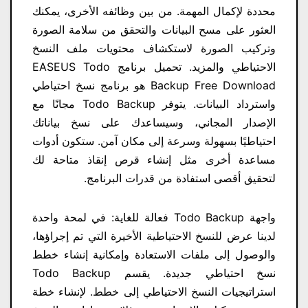
محددة لإكمال المهمة. من بين وظائفه الأخرى، يمكنك
العثور على مسح البيانات والتحقق من سلامة الصورة
وتركيب الصورة لاستكشاف محتويات ملف النسخ
الاحتياطي والمزيد. تحميل برنامج EASEUS Todo
Backup Free Download​ هو برنامج نسخ احتياطي
واسترداد البيانات. يتوفر Todo Backup مجانًا مع
الإصدار المجاني، وسيساعدك على نسخ بياناتك
احتياطيًا بسهولة وسرعة إلى مكان آمن. ستكون أدوات
مساعدة أخرى مثل إنشاء قرص إنقاذ متاحة لك
لتحقيق أقصى استفادة من قدرات البرنامج.
واجهة Todo Backup فعالة للغاية: في لمحة واحدة
لدينا عرض للنسخ الاحتياطية الأخيرة التي تم إجراؤها،
والوصول إلى ملفات الاستعادة وإمكانية إنشاء خطط
نسخ احتياطي جديدة. يقسم Todo Backup
استراتيجيات النسخ الاحتياطي إلى خطط. لإنشاء خطة