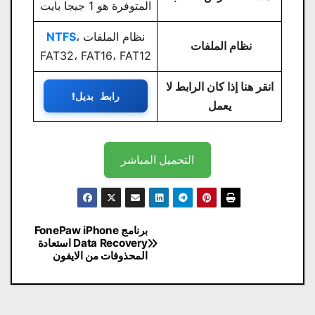
المتوفرة هو 1 جيجا بايت
نظام الملفات
،
NTFS
نظام الملفات
FAT32، FAT16، FAT12
انقر هنا إذا كان الرابط لا
رابط بديل!
يعمل
التحميل المباشر
تصفّح
برنامج FonePaw iPhone
Data Recovery استعادة
المقالات
المحذوفات من الايفون