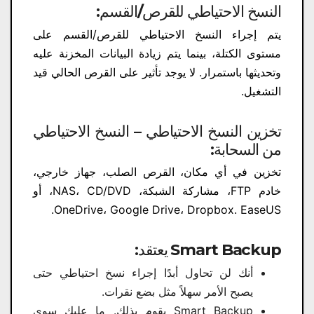
النسخ الاحتياطي للقرص/القسم:
يتم إجراء النسخ الاحتياطي للقرص/القسم على
مستوى الكتلة، بينما يتم زيادة البيانات المخزنة عليه
وتحديثها باستمرار. لا يوجد تأثير على القرص الحالي قيد
التشغيل.
تخزين النسخ الاحتياطي – النسخ الاحتياطي
من السحابة:
تخزين في أي مكان، القرص الصلب، جهاز خارجي،
خادم FTP، مشاركة الشبكة، NAS، CD/DVD، أو
OneDrive، Google Drive، Dropbox. EaseUS.
Smart Backup يعتقد:
أنك لن تحاول أبدًا إجراء نسخ احتياطي حتى
يصبح الأمر سهلاً مثل بضع نقرات.
Smart Backup يقوم بذلك. ما عليك سوى