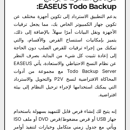
EASEUS Todo Backup:
يدعم التطبيق الاسترداد إلى تكوين أجهزة مختلف عن
تكوين جهاز الكمبيوتر الخاص بك، مما يجعل ترقيات
الأجهزة ونقل البيانات أمرًا سهلاً. بالإضافة إلى ذلك،
يتميز بإمكانيات استنساخ القرص والأقسام، والتي
تمكنك من إجراء ترقيات للقرص الصلب دون الحاجة
إلى إعادة تثبيت كل شيء من البداية. بصرف النظر
عن نظام النسخ الاحتياطي والاستعادة، يأتي EASEUS
Todo Backup Server مع مجموعة من أدوات
المحاكاة الافتراضية لنسخ P2V والتحويل والاسترداد
التي يمكنك استخدامها لإجراء ترحيل النظام إلى بيئة
افتراضية.
إنه يتيح لك إنشاء قرص قابل للتمهيد بسهولة باستخدام
جهاز USB أو قرص مضغوط/قرص DVD أو ملف ISO
ويأتي مع جدول زمني متكامل وخيارات لتنفيذ أوامر