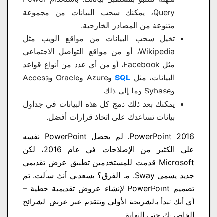
Query، يمكنك سحب البيانات من مجموعة
متنوعة من المصادر الخارجية.
تخيل سحب البيانات من مواقع الويب مثل
Wikipedia، أو من مواقع التواصل الاجتماعي
مثل Facebook، أو من أي عدد من أنواع قواعد
البيانات، مثل
SQL
وAzure وOracle وAccess
وSybase وما إلى ذلك.
يمكنك بعد ذلك دمج كل هذه البيانات في جداول
بيانات تساعدك على اتخاذ قرارات أفضل.
PowerPoint 2016. لم يحصل PowerPoint نفسه
على الكثير من الإصلاحات في عام 2016، لكن
Microsoft قدمت للمستخدمين تطبيق عرض تقديمي
جديد يسمى Sway. ما الفرق؟ يسعدني أنك سألت. تم
تصميم PowerPoint لإنشاء عروض تقديمية خطية –
أي أنك تبدأ بالشريحة الأولى وتتقدم عبر عرض الشرائح
الخاص بك حتى النهاية.