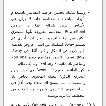
وبينما يمكنك تحسين عرضك التقديمي باستخدام
تأثيرات وانتقالات مختلفة، فإنه لا يزال في
الأساس عرض شرائح. كما أن عروض
PowerPoint التقديمية معروفة بأنها تستغرق
الكثير من الوقت لتجميعها. من ناحية أخرى، تم
تصميم Sway لتمكينك من إنشاء عروض تقديمية
أكثر حرية في الشكل وأكثر تألقًا. في Sway،
يمكنك تضمين الصور ومقاطع فيديو YouTube
وعناصر Facebook وTwitter وما إلى ذلك.
لكن الفائدة الحقيقية لـ Sway هي كيف يقوم
“محركه الذكي” بتعبئة المحتوى الخاص بك
وتنسيقه لك، مما يسمح لك بقضاء وقت أقل في
إنشاء العرض التقديمي والمزيد من الوقت في
التخطيط لما تريد توصيله.
Outlook 2016. ربما خضع Outlook لأهم عملية