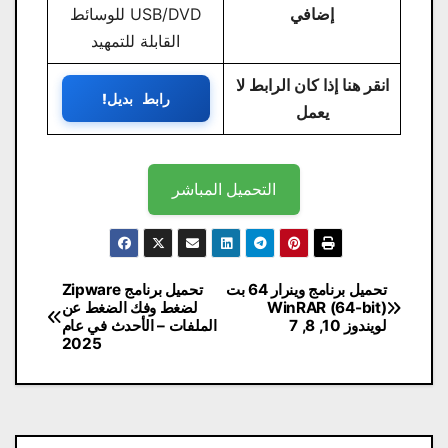
إضافي
USB/DVD للوسائط
القابلة للتمهيد
انقر هنا إذا كان الرابط لا
رابط بديل!
يعمل
التحميل المباشر
تصفّح
تحميل برنامج وينرار 64 بت
تحميل برنامج Zipware
WinRAR (64-bit)
لضغط وفك الضغط عن
المقالات
لويندوز 10, 8, 7
الملفات – الأحدث في عام
2025