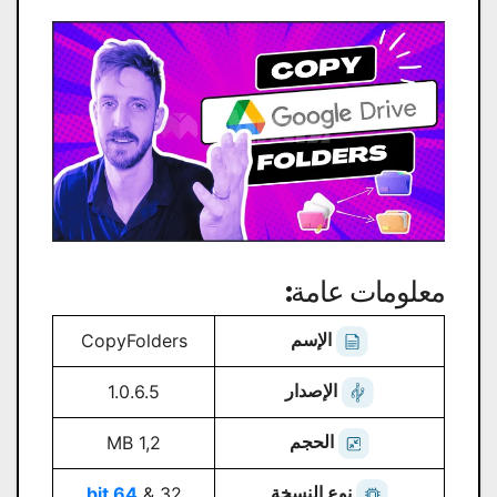
معلومات عامة:
الإسم
CopyFolders
الإصدار
1.0.6.5
الحجم
1,2 MB
نوع النسخة
64 bit
32 &