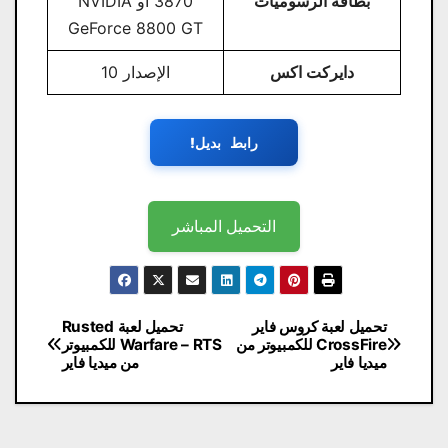
بطاقة الرسوميات
3870 أو NVIDIA
GeForce 8800 GT
دايركت اكس
الإصدار 10
رابط بديل!
التحميل المباشر
تصفّح
تحميل لعبة كروس فاير
تحميل لعبة Rusted
CrossFire للكمبيوتر من
Warfare – RTS للكمبيوتر
المقالات
ميديا فاير
من ميديا فاير