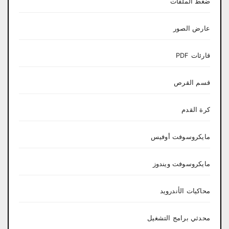
ضغط الملفات
عارض الصور
قارئات PDF
قسم القرص
كرة القدم
مايكروسوفت أوفيس
مايكروسوفت ويندوز
محاكيات الأندرويد
محدثي برامج التشغيل