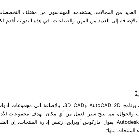
 العديد من المجالات، يستخدمه المهندسون من مختلف التخصصات 
بالإضافة إلى العديد من المهن والصناعات. في هذه التدوينة أقدم ل
:
الآن عندما تشترك في برنامج أوتوكاد، يمكنك الوصول إلى برنامج AutoCAD 2D و3D CAD، بالإضافة
قات AutoCAD الجديدة على الويب والجوال، مما يتيح سير العمل من أي مكان. تهدف مجموعات ا
إلى تزويد المستخدمين بتجربة أكثر انسيابية، وفقًا لشركة Autodesk. يقول ماركوس أوبراين، رئيس إدارة المنتجات،
المنتجات منها”.