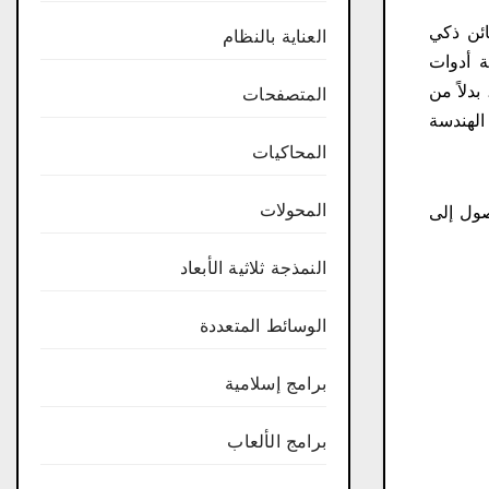
صفر، يمكن للمستخدمين الاستفادة من عروض مجموعة الأدوات التي تضم أكثر من 750.000 كائن ذكي
العناية بالنظام
Autodesk، “باستخدام مجموعة أدوات
دلاً من
المتصفحات
دوات الهندسة
المحاكيات
المحولات
تخدمين إمكانية الوصول إلى
النمذجة ثلاثية الأبعاد
الوسائط المتعددة
برامج إسلامية
برامج الألعاب