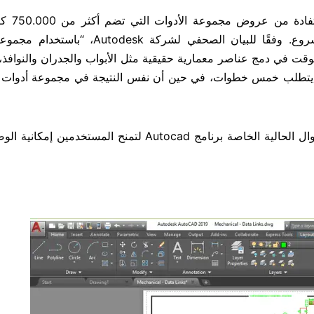
بدلاً من إنشاء كائنات من ال
وقطعة وأنماط وميزات ورموز يمكن توصيلها بخطط المشروع. وفقًا للبيان الصحفي لشركة 
لوقت في دمج عناصر معمارية حقيقية مثل الأبواب والجدران والنوافذ، ب
لبدء من الخطوط والدوائر”. “إن إنشاء جدار في AutoCAD يتطلب خمس خطوات، في حين أن نفس النتيجة في مجموعة أ
كما قامت شركة برنامج أوتوكاد بتجديد تطبيقات الويب والجوال الحالية الخاصة برنامج Autocad لتمنح المس