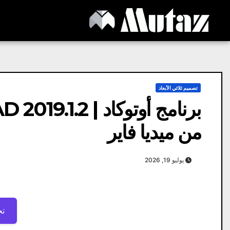
Ski
t
conten
تصميم ثلاثي الأبعاد
من ميديا ​​فاير
يوليو 19, 2026
تح