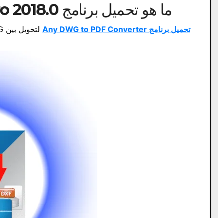
ما هو تحميل برنامج Any DWG to PDF ConverterPro 2018.0؟
تحميل برنامج Any DWG to PDF Converter
لتحويل بين DWG و PDF من رابط مباشر.برنامج بسيط للتحويل بين DWG و PDF.