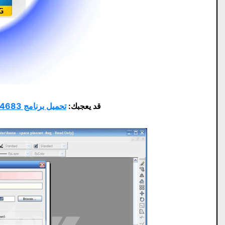
قد يعجبك:
تحميل برنامج ABBYY FineReader Corporate 15.0.114.4683