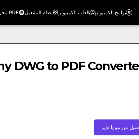
برامج الكمبيوتر
العاب الكمبيوتر
نظام التشغيل
PDF محرر
y DWG to PDF ConverterPro 2018.
ميل من ميديا ​​فاير