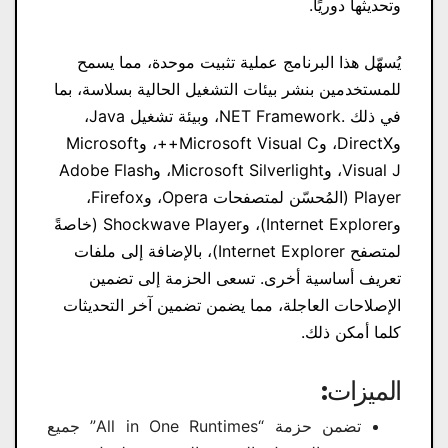
وتحديثها دوريًا.
يُسهّل هذا البرنامج عملية تثبيت موحدة، مما يسمح
للمستخدمين بنشر بيئات التشغيل الحالية بسلاسة، بما
في ذلك .NET Framework، وبيئة تشغيل Java،
وDirectX، وMicrosoft Visual C++، وMicrosoft
Visual J، وMicrosoft Silverlight، وAdobe Flash
Player (المُحسّن لمتصفحات Opera، وFirefox،
وInternet Explorer)، وShockwave Player (خاصةً
لمتصفح Internet Explorer)، بالإضافة إلى ملفات
تعريف أساسية أخرى. تسعى الحزمة إلى تضمين
الإصلاحات العاجلة، مما يضمن تضمين آخر التحديثات
كلما أمكن ذلك.
الميزات:
تضمن حزمة “All in One Runtimes” جميع