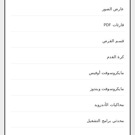
عارض الصور
قارئات PDF
قسم القرص
كرة القدم
مايكروسوفت أوفيس
مايكروسوفت ويندوز
محاكيات الأندرويد
محدثي برامج التشغيل