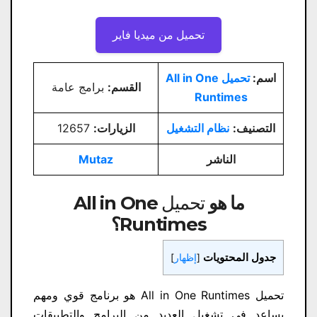
تحميل من ميديا ​​فاير
اسم:
تحميل All in One
القسم:
برامج عامة
Runtimes
التصنيف:
نظام التشغيل
الزيارات:
12657
الناشر
Mutaz
ما هو
تحميل All in One
Runtimes
؟
جدول المحتويات
[
إظهار
]
تحميل All in One Runtimes هو برنامج قوي ومهم
يساعد في تشغيل العديد من البرامج والتطبيقات