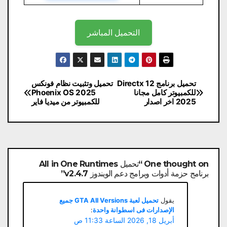
التحميل المباشر
تصفّح
تحميل برنامج Directx 12
تحميل وتثبيت نظام فونكس
للكمبيوتر كامل مجانا
Phoenix OS 2025
المقالات
2025 اخر اصدار
للكمبيوتر من ميديا فاير
One thought on “تحميل All in One Runtimes
برنامج حزمة أدوات وبرامج دعم الويندوز v2.4.7”
يقول
تحميل لعبة GTA All Versions جميع
الإصدارات فى اسطوانة واحدة
:
أبريل 18, 2026 الساعة 11:33 ص