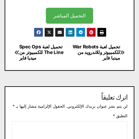
التحميل المباشر
تصفّح
تحميل لعبة War Robots
تحميل لعبة Spec Ops
للكمبيوتر وللاندرويد من
The Line للكمبيوتر من
المقالات
ميديا فاير
ميديا فاير
اترك تعليقاً
لن يتم نشر عنوان بريدك الإلكتروني.
الحقول الإلزامية مشار إليها بـ
*
التعليق
*