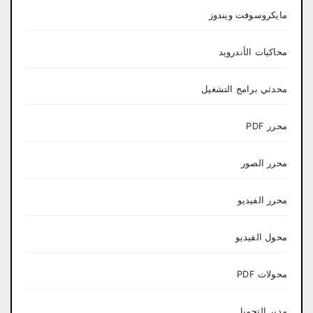
مايكروسوفت ويندوز
محاكيات الأندرويد
محدثي برامج التشغيل
محرر PDF
محرر الصور
محرر الفيديو
محول الفيديو
محولات PDF
مدير التحميل