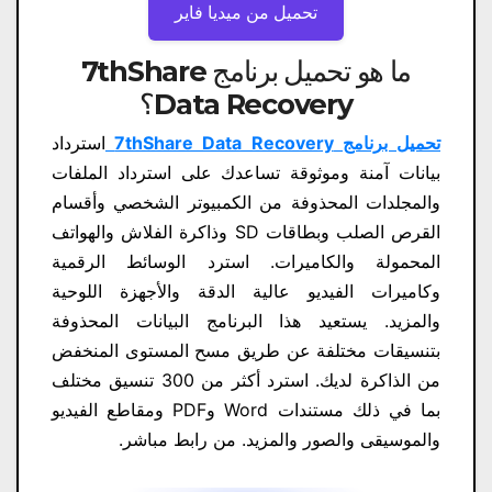
تحميل من ميديا ​​فاير
ما هو تحميل برنامج 7thShare
Data Recovery؟
تحميل برنامج 7thShare Data Recovery
استرداد
بيانات آمنة وموثوقة تساعدك على استرداد الملفات
والمجلدات المحذوفة من الكمبيوتر الشخصي وأقسام
القرص الصلب وبطاقات SD وذاكرة الفلاش والهواتف
المحمولة والكاميرات. استرد الوسائط الرقمية
وكاميرات الفيديو عالية الدقة والأجهزة اللوحية
والمزيد. يستعيد هذا البرنامج البيانات المحذوفة
بتنسيقات مختلفة عن طريق مسح المستوى المنخفض
من الذاكرة لديك. استرد أكثر من 300 تنسيق مختلف
بما في ذلك مستندات Word وPDF ومقاطع الفيديو
والموسيقى والصور والمزيد. من رابط مباشر.