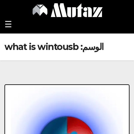
Ski
t
conten
☰
الوسم:
what is wintousb