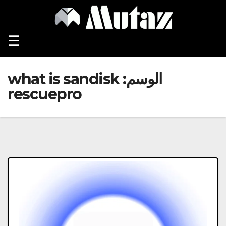
Ski
t
conten
☰
الوسم:
what is sandisk
rescuepro