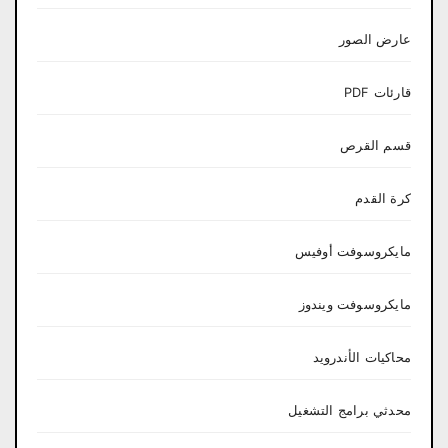
عارض الصور
قارئات PDF
قسم القرص
كرة القدم
مايكروسوفت أوفيس
مايكروسوفت ويندوز
محاكيات الأندرويد
محدثي برامج التشغيل