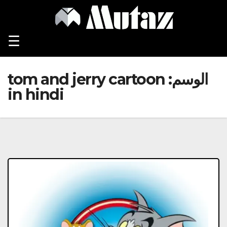
Ski
t
conten
☰
الوسم:
tom and jerry cartoon
in hindi