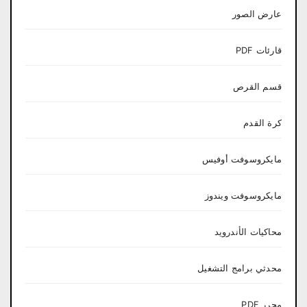
عارض الصور
قارئات PDF
قسم القرص
كرة القدم
مايكروسوفت أوفيس
مايكروسوفت ويندوز
محاكيات الأندرويد
محدثي برامج التشغيل
محرر PDF