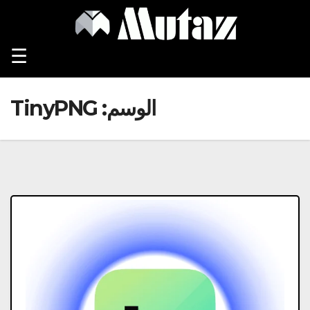
Ski
t
conten
☰
الوسم:
TinyPNG