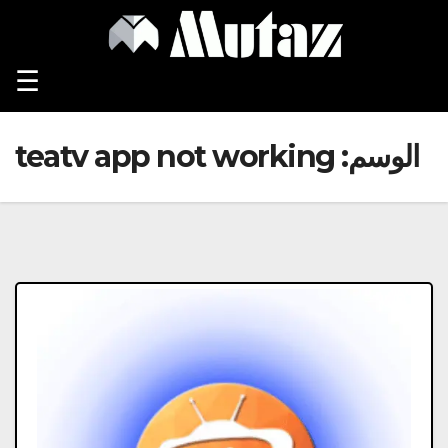
Ski
t
conten
☰
الوسم:
teatv app not working