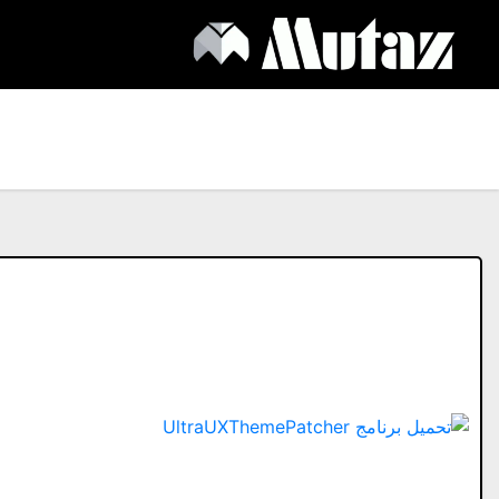
Ski
t
conten