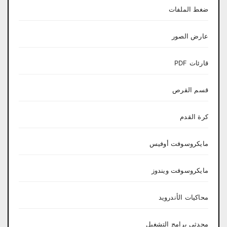
ضغط الملفات
عارض الصور
قارئات PDF
قسم القرص
كرة القدم
مايكروسوفت أوفيس
مايكروسوفت ويندوز
محاكيات الأندرويد
محدثي برامج التشغيل