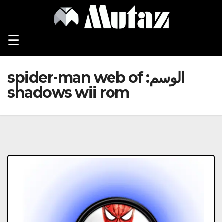
Ski
t
conten
☰
الوسم:
spider-man web of
shadows wii rom