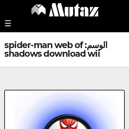
Ski
t
conten
☰
الوسم:
spider-man web of
shadows download wii