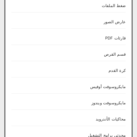
ضغط الملفات
عارض الصور
قارئات PDF
قسم القرص
كرة القدم
مايكروسوفت أوفيس
مايكروسوفت ويندوز
محاكيات الأندرويد
محدثي برامج التشغيل