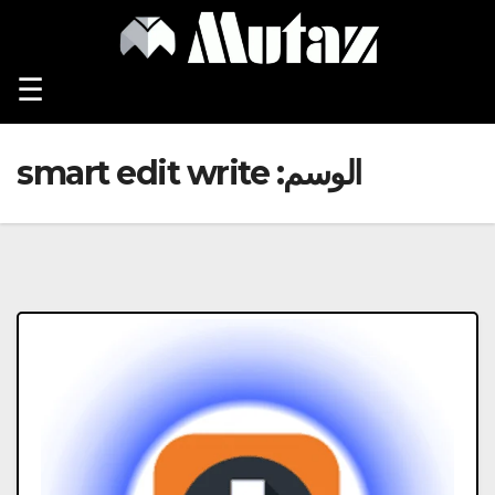
Ski
t
conten
☰
الوسم:
smart edit write