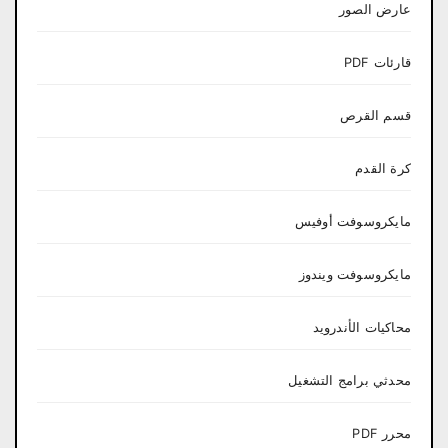
عارض الصور
قارئات PDF
قسم القرص
كرة القدم
مايكروسوفت أوفيس
مايكروسوفت ويندوز
محاكيات الأندرويد
محدثي برامج التشغيل
محرر PDF