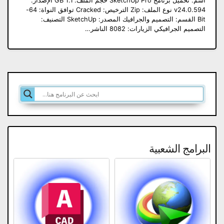
اسم: تحميل برنامج SketchUp Pro حجم الملف: 1.1 GB الإصدار:
v24.0.594 نوع الملف: Zip الترخيص: Cracked توافق النواة: 64-
Bit القسم: التصميم والجرافيك المصدر: SketchUp التصنيف:
التصميم الجرافيكي الزيارات: 8082 الناشر…
البرامج الشعبية