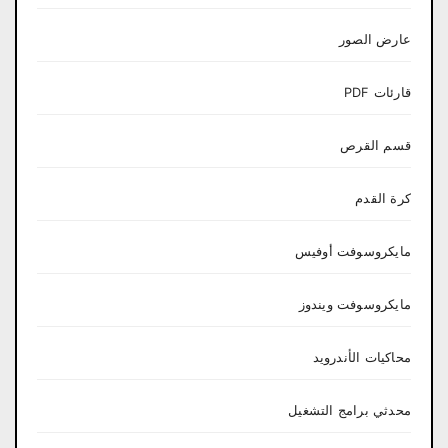
عارض الصور
قارئات PDF
قسم القرص
كرة القدم
مايكروسوفت أوفيس
مايكروسوفت ويندوز
محاكيات الأندرويد
محدثي برامج التشغيل