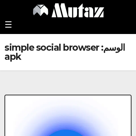
Ski
t
conten
☰
الوسم:
simple social browser
apk