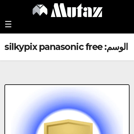
Ski
t
conten
☰
الوسم:
silkypix panasonic free