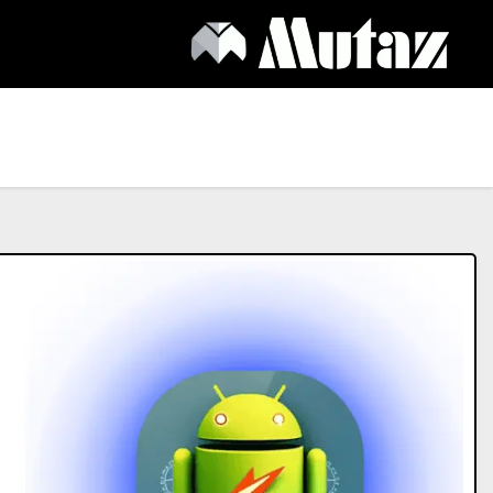
Ski
t
conten