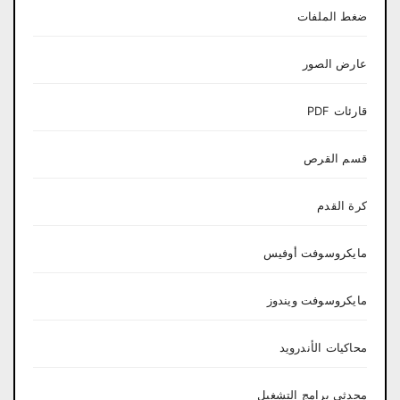
ضغط الملفات
عارض الصور
قارئات PDF
قسم القرص
كرة القدم
مايكروسوفت أوفيس
مايكروسوفت ويندوز
محاكيات الأندرويد
محدثي برامج التشغيل