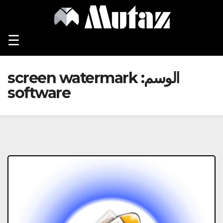
Ski
t
conten
☰
الوسم:
screen watermark
software