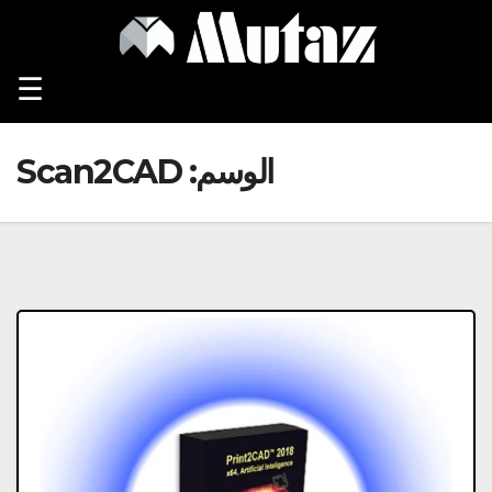
Ski
t
conten
☰
الوسم:
Scan2CAD