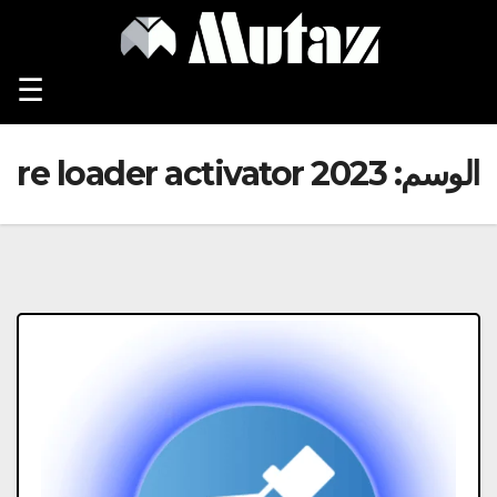
Ski
t
conten
☰
الوسم:
re loader activator 2023