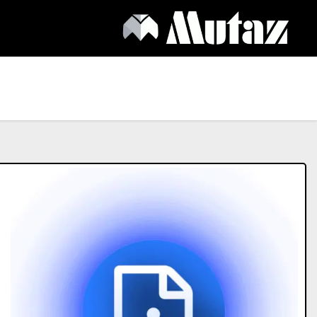
Ski
t
conten