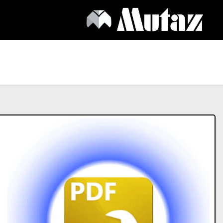
Ski
t
conten