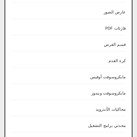
عارض الصور
قارئات PDF
قسم القرص
كرة القدم
مايكروسوفت أوفيس
مايكروسوفت ويندوز
محاكيات الأندرويد
محدثي برامج التشغيل