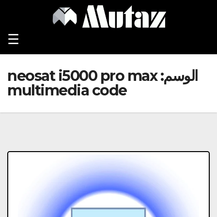
Ski
t
conten
☰
الوسم:
neosat i5000 pro max
multimedia code