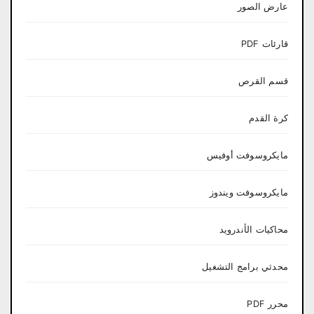
عارض الصور
قارئات PDF
قسم القرص
كرة القدم
مايكروسوفت أوفيس
مايكروسوفت ويندوز
محاكيات الأندرويد
محدثي برامج التشغيل
محرر PDF