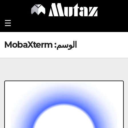
Ski
t
conten
☰
الوسم:
MobaXterm