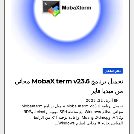
نظام التشغيل
تحميل برنامج MobaX term v23.6 مجاني
من ميديا ​​فاير
أبريل 22, 2025
تحميل برنامج Moba Xterm v23.6 تحميل برنامج MobaXterm
مجاني لنظام Windows مع محطة SSH مبوبة، وtelnet، وRDP،
وVNC، وXdmcp، وMosh، وإعادة توجيه X11 من الرابط
المباشر.خادم X مجاني لنظام Windows…