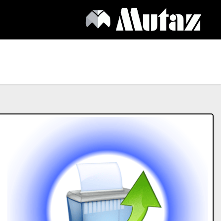
Ski
t
conten