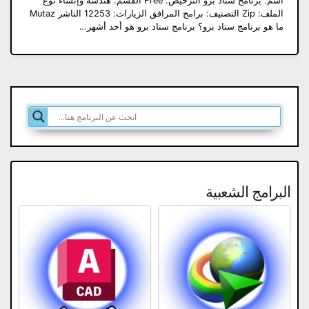
اسم: برنامج ستاد برو الترخيص: Free القسم: هندسة وإنشاء نوع
الملف: Zip التصنيف: برامج المرافق الزيارات: 12253 الناشر Mutaz
ما هو برنامج ستاد برو؟ برنامج ستاد برو هو أحد أشهر…
البرامج الشعبية