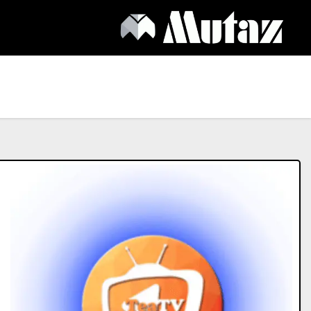
Ski
t
conten