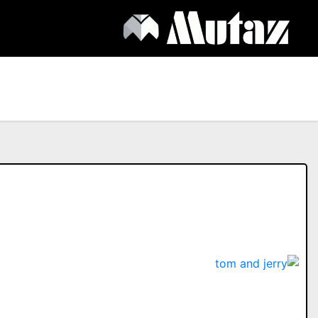
Ski
t
conten