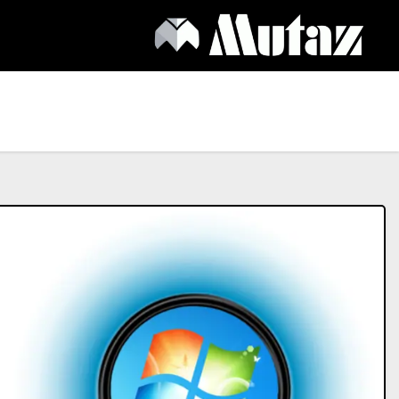
Ski
t
conten