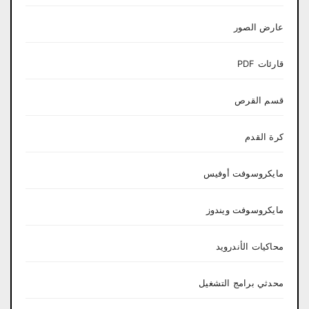
عارض الصور
قارئات PDF
قسم القرص
كرة القدم
مايكروسوفت أوفيس
مايكروسوفت ويندوز
محاكيات الأندرويد
محدثي برامج التشغيل