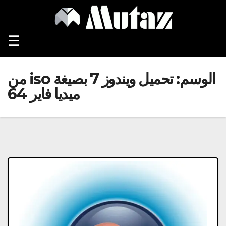
Ski
t
conten
☰
الوسم:
تحميل ويندوز 7 بصيغة iso من
ميديا فاير 64