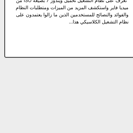
“تعرف على نظام التشغيل تحميل ويندوز 7 بصيغة ISO من
ميديا فاير واستكشف المزيد من الميزات ومتطلبات النظام
والفوائد والنصائح للمستخدمين الذين ما زالوا يعتمدون على
نظام التشغيل الكلاسيكي هذا…