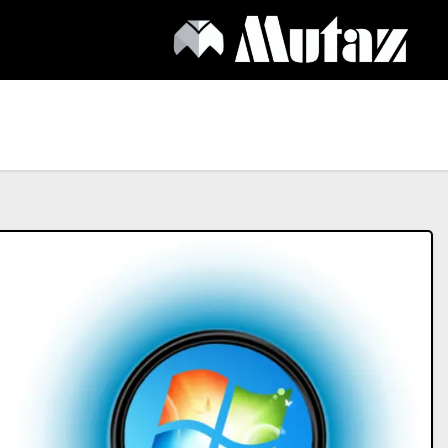
Ski
t
conten