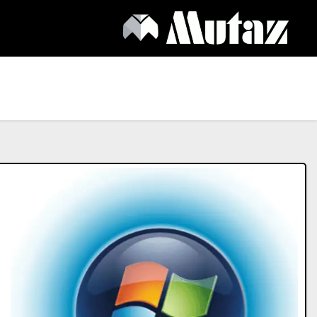
Ski
t
conten