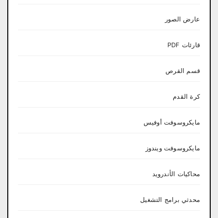
عارض الصور
قارئات PDF
قسم القرص
كرة القدم
مايكروسوفت أوفيس
مايكروسوفت ويندوز
محاكيات الأندرويد
محدثي برامج التشغيل