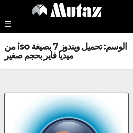
Ski
t
conten
☰
الوسم:
تحميل ويندوز 7 بصيغة iso من
ميديا فاير بحجم صغير