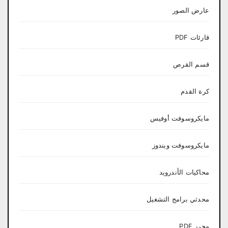
عارض الصور
قارئات PDF
قسم القرص
كرة القدم
مايكروسوفت أوفيس
مايكروسوفت ويندوز
محاكيات الأندرويد
محدثي برامج التشغيل
محرر PDF