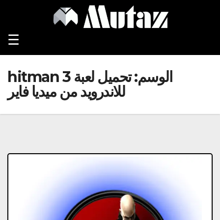
Ski
t
conten
☰
الوسم:
تحميل لعبة hitman 3
للاندرويد من ميديا فاير