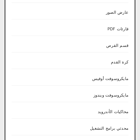
عارض الصور
قارئات PDF
قسم القرص
كرة القدم
مايكروسوفت أوفيس
مايكروسوفت ويندوز
محاكيات الأندرويد
محدثي برامج التشغيل