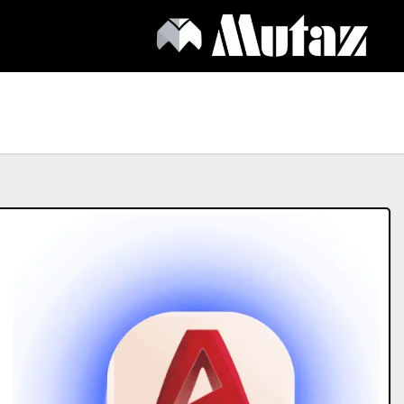
Ski
t
conten