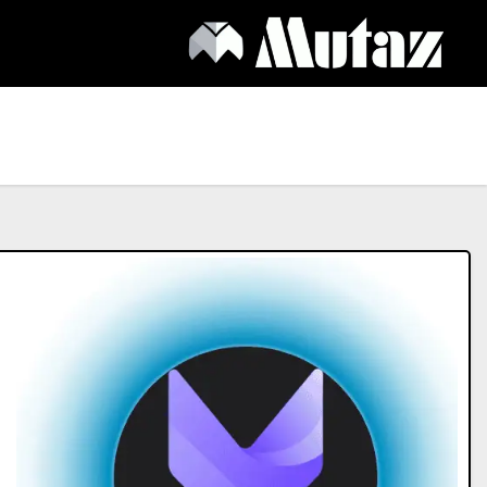
Ski
t
conten